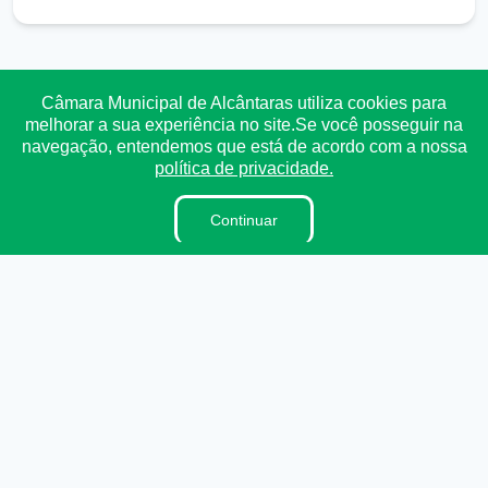
Transparência
Ouvidoria
e-SIC
Mapa do Site
Câmara Municipal de Alcântaras utiliza cookies para
melhorar a sua experiência no site.Se você posseguir na
navegação, entendemos que está de acordo com a nossa
Institucional
política de privacidade.
A Câmara
Continuar
Vereadores
Lei Orgânica
Regimento Interno
Dicionário Legislativo
Ouvidoria
E-sic
Organzação Institucional
Acesso à Informação