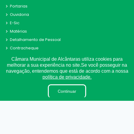
Portarias
Ouvidoria
E-Sic
Matérias
Detalhamento de Pessoal
Contracheque
Receitas e Despesas
Câmara Municipal de Alcântaras utiliza cookies para
Radar da Transparência
melhorar a sua experiência no site.Se você posseguir na
navegação, entendemos que está de acordo com a nossa
Convênio
política de privacidade.
Fiscal de Contrato
Obras
Continuar
Parecer TCE
LAI
Estagiários
Perguntas e Respostas
LGPD