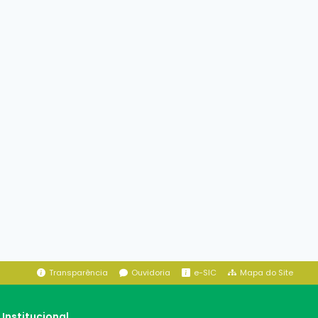
Transparência
Ouvidoria
e-SIC
Mapa do Site
Institucional