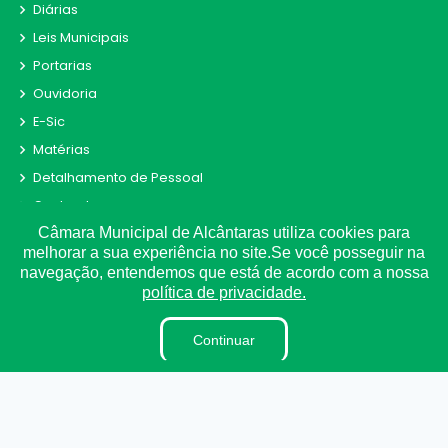
Diárias
Leis Municipais
Portarias
Ouvidoria
E-Sic
Matérias
Detalhamento de Pessoal
Contracheque
Câmara Municipal de Alcântaras utiliza cookies para
Receitas e Despesas
melhorar a sua experiência no site.Se você posseguir na
Radar da Transparência
navegação, entendemos que está de acordo com a nossa
Convênio
política de privacidade.
Fiscal de Contrato
Continuar
Obras
Parecer TCE
LAI
Estagiários