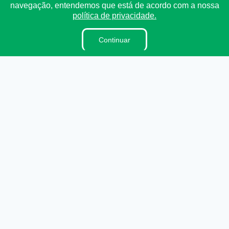
navegação, entendemos que está de acordo com a nossa
Detalhamento de Pessoal
política de privacidade.
Contracheque
Receitas e Despesas
Continuar
Radar da Transparência
Convênio
Fiscal de Contrato
Obras
Parecer TCE
LAI
Estagiários
Perguntas e Respostas
LGPD
Sigilo de Documentos
Tabela de Diárias
Processos Seletivos
Terceirizados