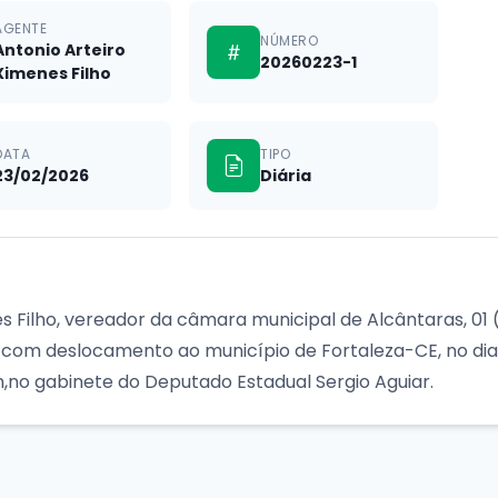
AGENTE
NÚMERO
Antonio Arteiro
20260223-1
Ximenes Filho
DATA
TIPO
23/02/2026
Diária
s Filho, vereador da câmara municipal de Alcântaras, 01 
 com deslocamento ao município de Fortaleza-CE, no dia 
m,no gabinete do Deputado Estadual Sergio Aguiar.