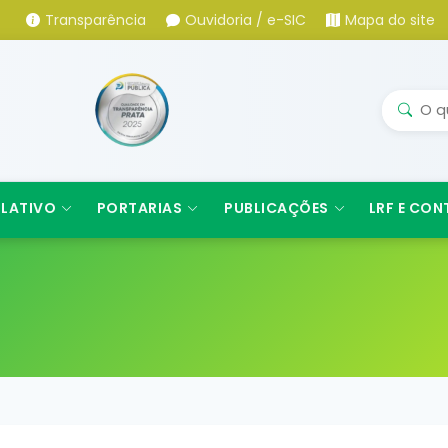
Transparência
Ouvidoria / e-SIC
Mapa do site
SLATIVO
PORTARIAS
PUBLICAÇÕES
LRF E CON