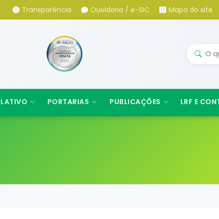
Transparência
Ouvidoria / e-SIC
Mapa do site
SLATIVO
PORTARIAS
PUBLICAÇÕES
LRF E CON