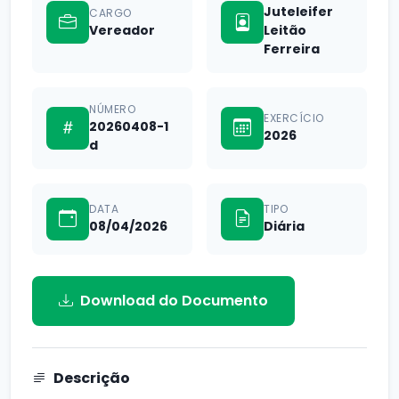
Juteleifer
CARGO
Vereador
Leitão
Ferreira
NÚMERO
EXERCÍCIO
20260408-1
2026
d
DATA
TIPO
08/04/2026
Diária
Download do Documento
Descrição