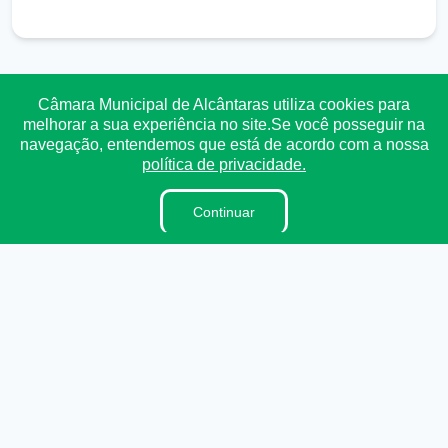
Transparência
Ouvidoria
e-SIC
Mapa do Site
Câmara Municipal de Alcântaras utiliza cookies para
melhorar a sua experiência no site.Se você posseguir na
navegação, entendemos que está de acordo com a nossa
Institucional
política de privacidade.
A Câmara
Continuar
Vereadores
Lei Orgânica
Regimento Interno
Dicionário Legislativo
Ouvidoria
E-sic
Organzação Institucional