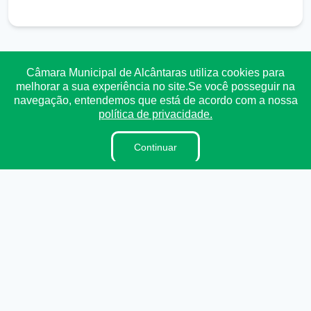
Transparência
Ouvidoria
e-SIC
Mapa do Site
Câmara Municipal de Alcântaras utiliza cookies para
melhorar a sua experiência no site.Se você posseguir na
navegação, entendemos que está de acordo com a nossa
Institucional
política de privacidade.
A Câmara
Continuar
Vereadores
Lei Orgânica
Regimento Interno
Dicionário Legislativo
Ouvidoria
E-sic
Organzação Institucional