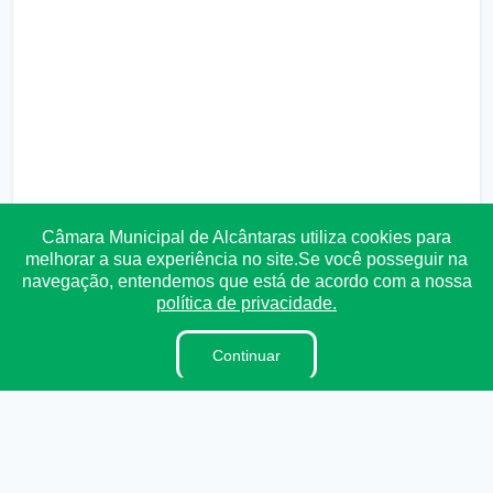
Câmara Municipal de Alcântaras utiliza cookies para
melhorar a sua experiência no site.Se você posseguir na
navegação, entendemos que está de acordo com a nossa
política de privacidade.
Transparência
Ouvidoria
e-SIC
Mapa do Site
Continuar
Institucional
A Câmara
Vereadores
Lei Orgânica