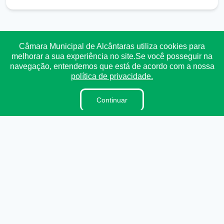
Transparência
Ouvidoria
e-SIC
Mapa do Site
Câmara Municipal de Alcântaras utiliza cookies para
melhorar a sua experiência no site.Se você posseguir na
navegação, entendemos que está de acordo com a nossa
Institucional
política de privacidade.
A Câmara
Continuar
Vereadores
Lei Orgânica
Regimento Interno
Dicionário Legislativo
Ouvidoria
E-sic
Organzação Institucional
Acesso à Informação