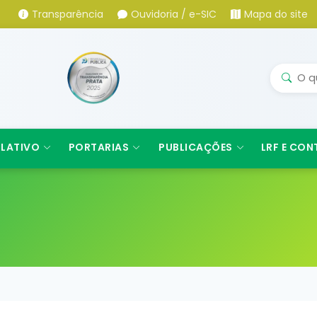
Transparência
Ouvidoria / e-SIC
Mapa do site
SLATIVO
PORTARIAS
PUBLICAÇÕES
LRF E CON