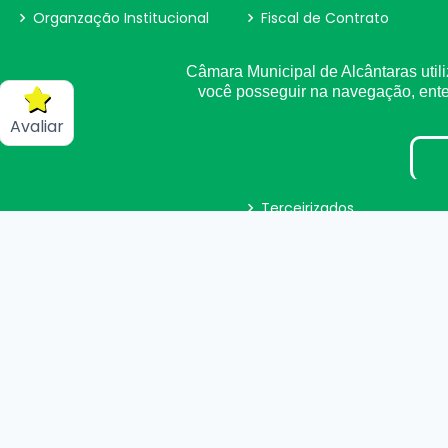
Organzação Institucional
Fiscal de Contrato
Parecer TCE
Câmara Municipal de Alcântaras utili
você posseguir na navegação, en
Estagiários
Avaliar
LGPD
Tabela de Diárias
Terceirizados
Inidôneas
Pesquisa de Satisfação
Projetos de Leis e Atos
Infralegais
©
2026
Plugwin Sistemas
. Todos os direitos r