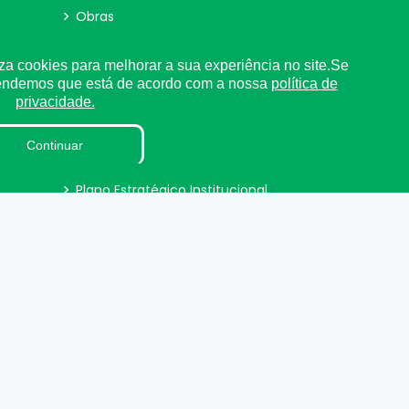
Obras
LAI
za cookies para melhorar a sua experiência no site.Se
tendemos que está de acordo com a nossa
política de
Perguntas e Respostas
privacidade.
Sigilo de Documentos
Continuar
Processos Seletivos
Plano Estratégico Institucional
Relatório de Gestão Municipal
Verbas Indenizatórias
LGPD
DADOS ABERTOS
eservados.