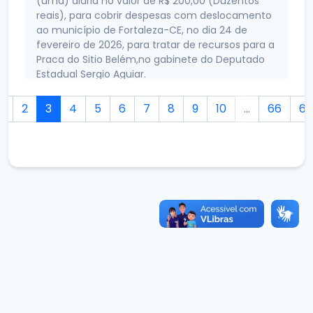
(uma) diária no valor de R$ 200,00 (Duzentos
reais), para cobrir despesas com deslocamento
ao município de Fortaleza-CE, no dia 24 de
fevereiro de 2026, para tratar de recursos para a
Praca do Sitio Belém,no gabinete do Deputado
Estadual Sergio Aguiar.
23/02/2026
1
2
3
4
5
6
7
8
9
10
...
66
67
Deslocamento: 20260220-1/2026
Autorizar, na forma da legislação vigente,
concessão de auxilio deslocamento no valor de
R$ 60,00(sessenta reais), ao Vereador, Francisco
Alexandre Alves Monteiro, para participar da
sessão ordinária, no dia 20 de Fevereiro de 2026.
20/02/2026
Deslocamento: 20260220-2/2026
Autorizar, na forma da legislação vigente,
concessão de auxilio deslocamento no valor de
R$ 60,00(sessenta reais), ao Vereador, Antonio