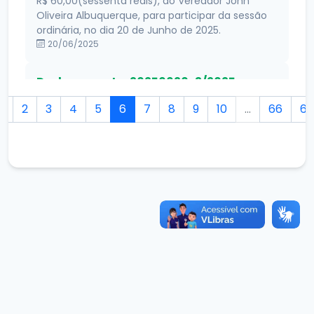
R$ 60,00(sessenta reais), ao Vereador John
Oliveira Albuquerque, para participar da sessão
ordinária, no dia 20 de Junho de 2025.
20/06/2025
Deslocamento: 20250620-3/2025
Autorizar, na forma da legislação vigente,
1
2
3
4
5
6
7
8
9
10
...
66
67
concessão de auxilio deslocamento no valor de
R$ 50,00 (Cinqüenta reais), ao Servidor Manoel
Araújo Portela, para participar da sessão
ordinária, no dia 20 de Junho de 2025.
20/06/2025
Diária: 20250617-1/2025
Conceder ao Sr. Juteleifer Leitão Ferreira,
vereador da câmara municipal de Alcântaras, 01
(Uma) diária no valor de R$ 200,00 (Duzentos
reais), para cobrir despesas com deslocamento
ao município de Fortaleza-CE, no dia 18 de Junho
de 2025, para tratar de assuntos relacionados a