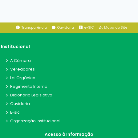
ordinária, no dia 06 de Junho de 2025.
06/06/2025
Deslocamento: 20250606-3/2025
Transparência
Ouvidoria
e-SIC
Mapa do Site
Autorizar, na forma da legislação vigente,
concessão de auxilio deslocamento no valor de
R$ 50,00 (Cinqiienta reais), ao Servidor Manoel
Institucional
Araújo Portela, para participar da sessão
ordinária, no dia 06 de Junho de 2025.
A Câmara
06/06/2025
Vereadores
Lei Orgânica
Diária: 20250606-4/2025
Regimento Interno
Conceder ao Sr. Antônio Arteiro Ximenes Filho,
Dicionário Legislativo
vereador da câmara municipal de Alcântaras, 01
Ouvidoria
(uma) diária no valor de R$ 200,00 (Duzentos
reais), para cobrir despesas com deslocamento
E-sic
ao município de Fortaleza-CE, no dia 09 de
Organzação Institucional
Junho de 2025, para tratar de recursos para a
praça do Sitio Belem, no gabinete do deputado
Acesso à Informação
Sergio Aguiar.