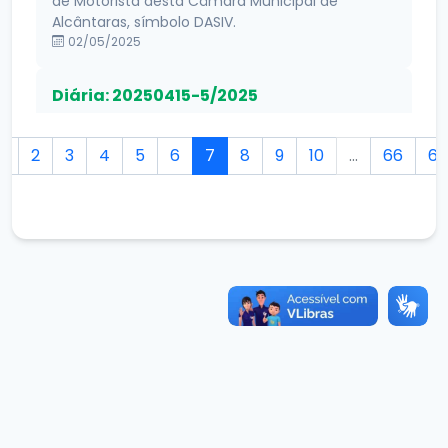
de Motorista desta Câmara Municipal de
Alcântaras, símbolo DASIV.
02/05/2025
Diária: 20250415-5/2025
Conceder ao Sr. Antônio Airton Albuquerque,
vereador da câmara municipal de Alcântaras, 01
1
2
3
4
5
6
7
8
9
10
...
66
67
(uma) diária no valor de R$ 200,00 (Duzentos
reais), para cobrir despesas com deslocamento
ao município de Fortaleza￾CE, no dia 16 de abril
de 2025, tratando sobre interesse do Município
de Alcântaras, na sede da (UVC), em assembleia
geral.
15/04/2025
Diária: 20250415-6/2025
Conceder ao Sr. Edson Lopes da Silva, vereador
da câmara municipal de Alcântaras, 01 (uma)
diária no valor de R$ 200,00 (Duzentos reais),
para cobrir despesas com deslocamento ao